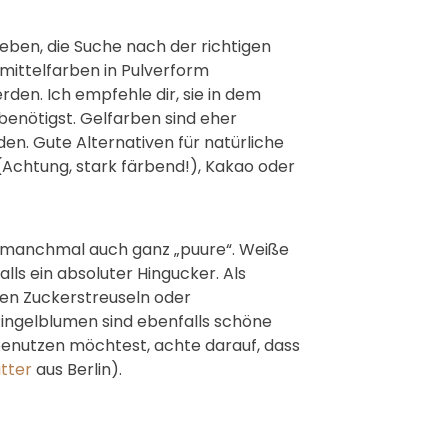
ben, die Suche nach der richtigen
smittelfarben in Pulverform
den. Ich empfehle dir, sie in dem
benötigst. Gelfarben sind eher
den. Gute Alternativen für natürliche
(Achtung, stark färbend!), Kakao oder
es manchmal auch ganz „puure“. Weiße
ls ein absoluter Hingucker. Als
ten Zuckerstreuseln oder
Ringelblumen sind ebenfalls schöne
benutzen möchtest, achte darauf, dass
itter
aus Berlin).