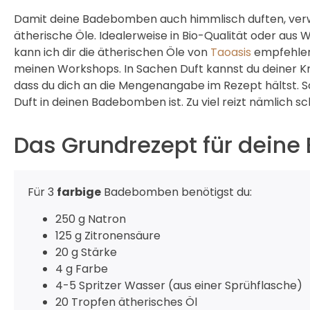
Damit deine Badebomben auch himmlisch duften, ver
ätherische Öle. Idealerweise in Bio-Qualität oder aus
kann ich dir die ätherischen Öle von
Taoasis
empfehlen.
meinen Workshops. In Sachen Duft kannst du deiner Kreat
dass du dich an die Mengenangabe im Rezept hältst. So s
Duft in deinen Badebomben ist. Zu viel reizt nämlich sch
Das Grundrezept für dein
Für 3
farbige
Badebomben benötigst du:
250 g Natron
125 g Zitronensäure
20 g Stärke
4 g Farbe
4-5 Spritzer Wasser (aus einer Sprühflasche)
20 Tropfen ätherisches Öl