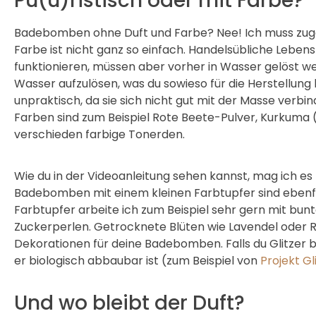
Pu(u)ristisch oder mit Farbe?
Badebomben ohne Duft und Farbe? Nee! Ich muss zuge
Farbe ist nicht ganz so einfach. Handelsübliche Leben
funktionieren, müssen aber vorher in Wasser gelöst wer
Wasser aufzulösen, was du sowieso für die Herstellung 
unpraktisch, da sie sich nicht gut mit der Masse verbin
Farben sind zum Beispiel Rote Beete-Pulver, Kurkuma 
verschieden farbige Tonerden.
Wie du in der Videoanleitung sehen kannst, mag ich 
Badebomben mit einem kleinen Farbtupfer sind ebenfal
Farbtupfer arbeite ich zum Beispiel sehr gern mit bun
Zuckerperlen. Getrocknete Blüten wie Lavendel oder 
Dekorationen für deine Badebomben. Falls du Glitzer 
er biologisch abbaubar ist (zum Beispiel von
Projekt Gl
Und wo bleibt der Duft?